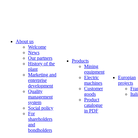
About us
Welcome
News
Our partners
Products
History of the
Mining
plant
equipment
Marketing and
Electric
Europian
enterprise
machines
projects
development
Customer
Fra
Quality
goods
Ital
management
Product
system
catalogue
Social policy
in PDF
For
shareholders
and
bondholders