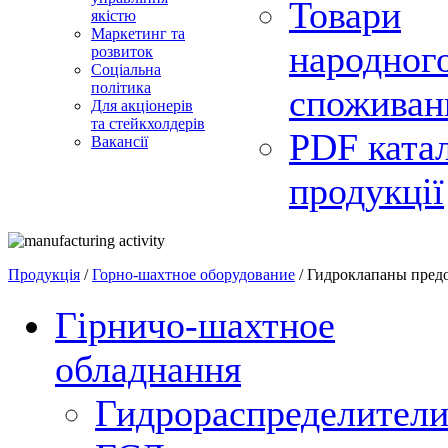
Товари
якістю
Маркетинг та
народног
розвиток
Соціальна
політика
споживан
Для акціонерів
та стейкхолдерів
PDF ката
Вакансії
продукції
Продукція
/
Горно-шахтное оборудование
/ Гидроклапаны пред
Гірничо-шахтное
обладнання
Гидрораспределител