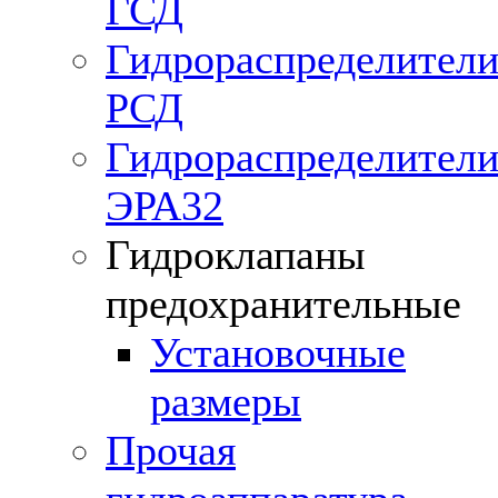
ГСД
Гидрораспределител
РСД
Гидрораспределител
ЭРА32
Гидроклапаны
предохранительные
Установочные
размеры
Прочая