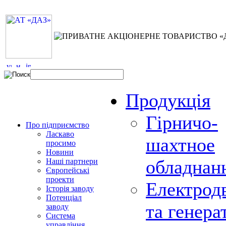
Продукція
Гірничо-
Про підприємство
Ласкаво
шахтное
просимо
Новини
обладнан
Наші партнери
Європейські
проекти
Електрод
Історія заводу
Потенціал
та генера
заводу
Система
управління