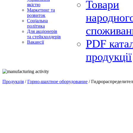
Товари
якістю
Маркетинг та
народног
розвиток
Соціальна
політика
споживан
Для акціонерів
та стейкхолдерів
PDF ката
Вакансії
продукції
Продукція
/
Горно-шахтное оборудование
/ Гидрораспределите