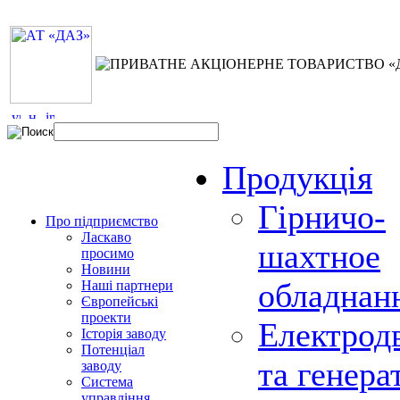
Продукція
Гірничо-
Про підприємство
Ласкаво
шахтное
просимо
Новини
обладнан
Наші партнери
Європейські
проекти
Електрод
Історія заводу
Потенціал
та генера
заводу
Система
управління