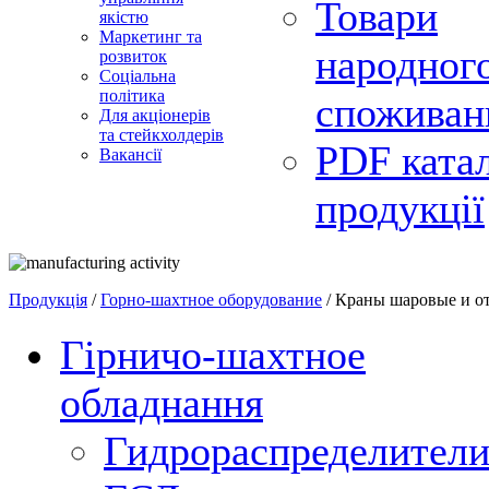
Товари
якістю
Маркетинг та
народног
розвиток
Соціальна
політика
споживан
Для акціонерів
та стейкхолдерів
PDF ката
Вакансії
продукції
Продукція
/
Горно-шахтное оборудование
/ Краны шаровые и о
Гірничо-шахтное
обладнання
Гидрораспределител