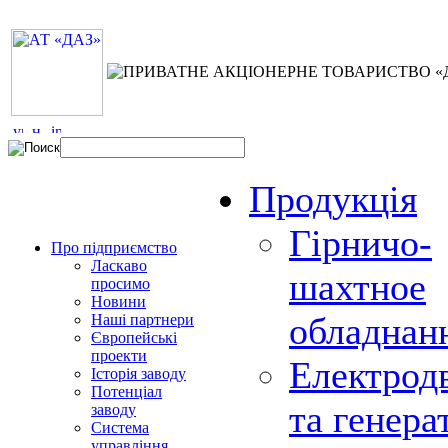
Продукція
Гірничо-
Про підприємство
Ласкаво
шахтное
просимо
Новини
обладнан
Наші партнери
Європейські
проекти
Електрод
Історія заводу
Потенціал
та генера
заводу
Система
управління