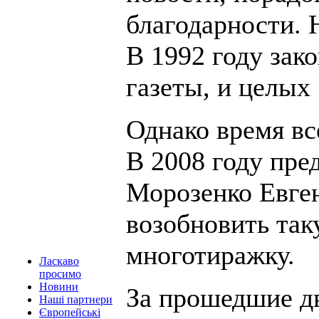
благодарности. 
В 1992 году зак
газеты, и целых 
Однако время вс
В 2008 году пре
Морозенко Евге
возобновить так
многотиражку.
Ласкаво
просимо
Новини
За прошедшие дв
Наші партнери
Європейські