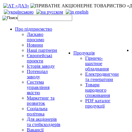
Про підприємство
Ласкаво
просимо
Новини
Наші партнери
Продукція
Європейські
Гірничо-
проекти
шахтное
Історія заводу
обладнання
Потенціал
Електродвигуни
заводу
та генератори
Система
Товари
управління
народного
якістю
споживання
Маркетинг та
PDF каталог
розвиток
продукції
Соціальна
політика
Для акціонерів
та стейкхолдерів
Вакансії