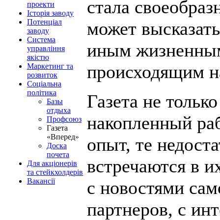
стала своеобраз
проекти
Історія заводу
Потенціал
может высказать
заводу
Система
иным жизненным
управління
якістю
происходящим на
Маркетинг та
розвиток
Соціальна
політика
Газета не тольк
Базы
отдыха
накопленный ра
Профсоюз
Газета
«Вперед»
опыт, те недост
Доска
почета
встречаются в их
Для акціонерів
та стейкхолдерів
Вакансії
с новостями сам
партнеров, с и